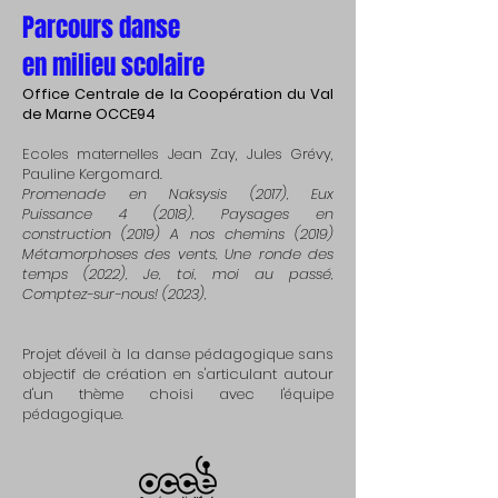
Parcours danse
en milieu scolaire
Office Centrale de la Coopération du Val
de Marne OCCE94
Ecoles maternelles Jean Zay, Jules Grévy,
Pauline Kergomard.
Promenade en Naksysis (2017), Eux
Puissance 4 (2018), Paysages en
construction (2019) A nos chemins (2019)
Métamorphoses des vents, Une ronde des
temps (2022), Je, toi, moi au passé,
Comptez-sur-nous! (2023),
Projet d'éveil à la danse
pédagogique sans
objectif de création en s'articulant autour
d'un thème choisi avec l'équipe
pédagogique.